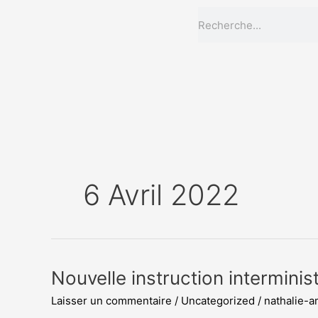
Aller
Rechercher
au
contenu
6 Avril 2022
Nouvelle
Nouvelle instruction interminis
instruction
Laisser un commentaire
/
Uncategorized
/
nathalie-
interministérielle