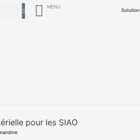
MENU
Solutio
térielle pour les SIAO
amandine