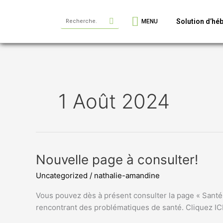
Aller
au
Rechercher
Solution d’hé
MENU
contenu
1 Août 2024
Nouvelle
Nouvelle page à consulter!
page
Uncategorized
/
nathalie-amandine
à
consulter!
Vous pouvez dès à présent consulter la page « Santé 
rencontrant des problématiques de santé. Cliquez IC