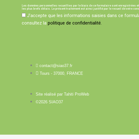
Les données personnelles recueillies par le biais de ce formulaire sont enregistrées e
les plus brefs délais. Le présent traitement est ainsi justifié par le recueil de votre co
J’accepte que les informations saisies dans ce formula
consultez la
politique de confidentialité.
contact@siao37.fr
Tours - 37000, FRANCE
Site réalisé par Tahiti ProWeb
©2026 SIAO37