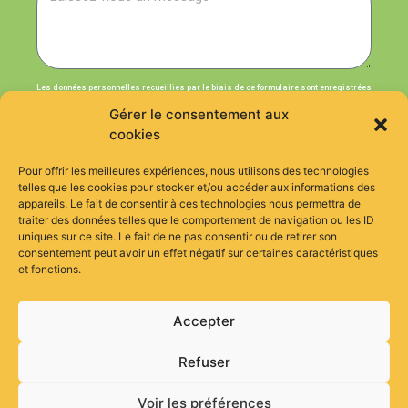
Les données personnelles recueillies par le biais de ce formulaire sont enregistrées
et transmises au personnel habilité de l’Association ENTRAIDE & SOLIDARITÉS et lui
permettent d’enregistrer votre demande de contact de manière à revenir vers vous
Gérer le consentement aux
dans les plus brefs délais. Le présent traitement est ainsi justifié par le recueil de
votre consentement.
cookies
J’accepte que les informations saisies dans ce formulaire
soient utilisées par la l’Association ENTRAIDE & SOLIDARITÉS
Pour offrir les meilleures expériences, nous utilisons des technologies
pour traiter ma demande pour en savoir plus : consultez la
telles que les cookies pour stocker et/ou accéder aux informations des
politique de confidentialité.
appareils. Le fait de consentir à ces technologies nous permettra de
traiter des données telles que le comportement de navigation ou les ID
uniques sur ce site. Le fait de ne pas consentir ou de retirer son
ENVOYER
consentement peut avoir un effet négatif sur certaines caractéristiques
et fonctions.
contact@siao37.fr
Tours - 37000, FRANCE
Accepter
Site réalisé par Tahiti ProWeb
©2026 SIAO37
Refuser
Mentions légales
Politique de confidentialité (RGPD)
Politique des Cookies
Voir les préférences