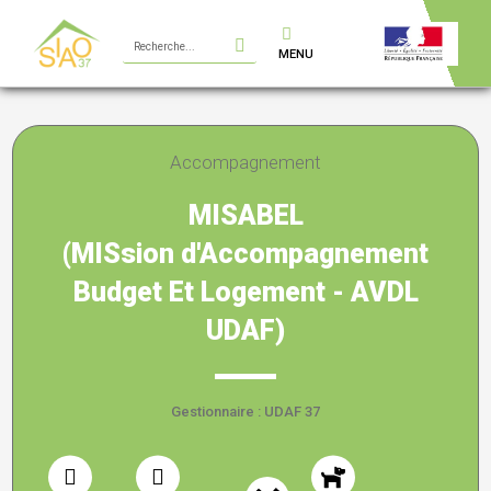
Aller
Rechercher
au
MENU
contenu
Accompagnement
MISABEL
(MISsion d'Accompagnement
Budget Et Logement - AVDL
UDAF)
Gestionnaire : UDAF 37