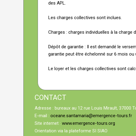
des APL.
Les charges collectives sont inclues.
Charges : charges individuelles à la charge 
Dépôt de garantie : Il est demandé le versem
garantie peut être échelonné sur 6 mois ou u
Le loyer et les charges collectives sont calc
CONTACT
Adresse : bureaux au 12 rue Louis Mirault, 37000 T
E-mail :
oceane.santamaria@emergence-tours.fr
Site internet :
www.emergence-tours.org
Orientation via la plateforme SI SIAO