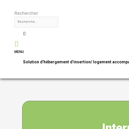
Aller
au
Rechercher
contenu
MENU
Solution d’hébergement d’insertion/ logement accom
Inte