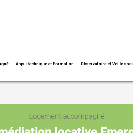
pagné
Appui technique et Formation
Observatoire et Veille soci
Logement accompagné
rmédiation locative Emer