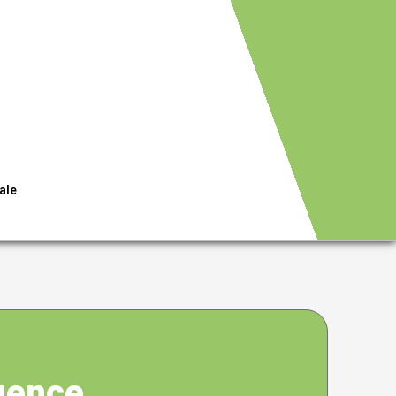
ale
gence