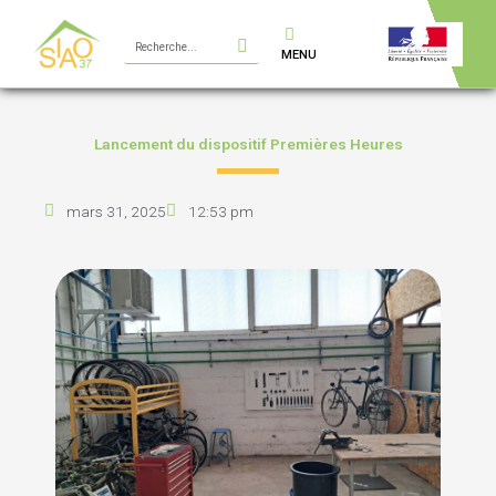
Aller
Rechercher
au
MENU
contenu
Lancement du dispositif Premières Heures
mars 31, 2025
12:53 pm