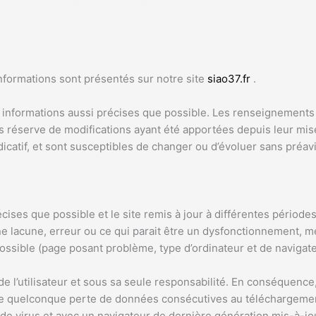
informations sont présentés sur notre site
siao37.fr
.
informations aussi précises que possible. Les renseignements f
s réserve de modifications ayant été apportées depuis leur mise 
dicatif, et sont susceptibles de changer ou d’évoluer sans préavi
cises que possible et le site remis à jour à différentes périodes
e lacune, erreur ou ce qui parait être un dysfonctionnement, mer
ossible (page posant problème, type d’ordinateur et de navigateu
 de l’utilisateur et sous sa seule responsabilité. En conséquenc
une quelconque perte de données consécutives au téléchargement.
s de virus et avec un navigateur de dernière génération mis-à-jo